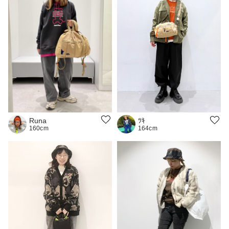
Runa
ﾂｷ
160cm
164cm