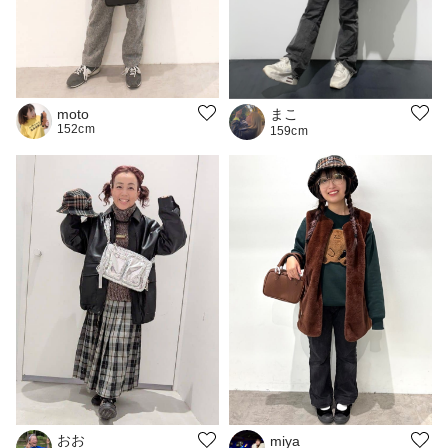
まこ
moto
152cm
159cm
おお
miya