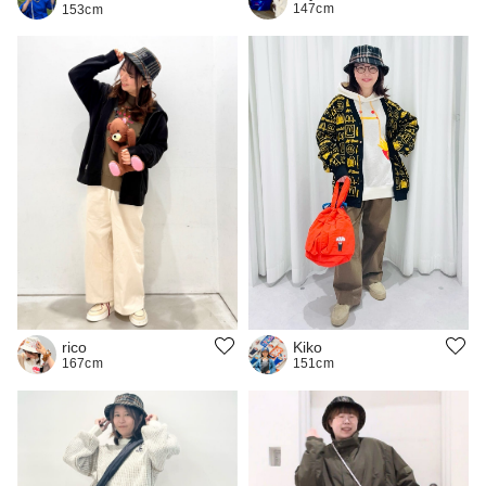
147cm
153cm
Kiko
rico
151cm
167cm