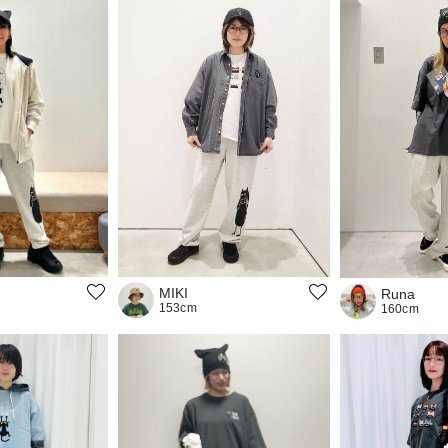
MIKI
Runa
153cm
160cm