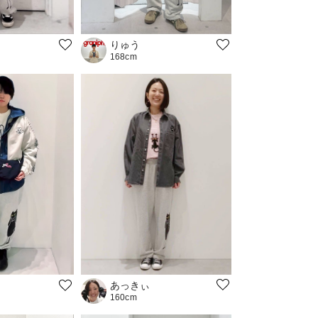
りゅう
168cm
あっきぃ
160cm