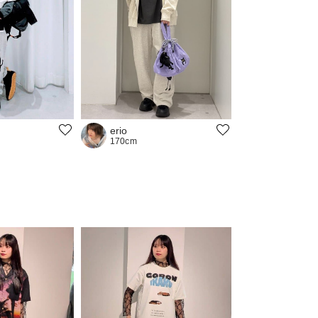
erio
170cm