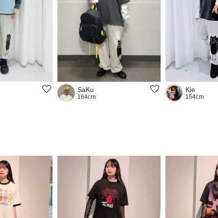
Kie
SaKu
154cm
164cm