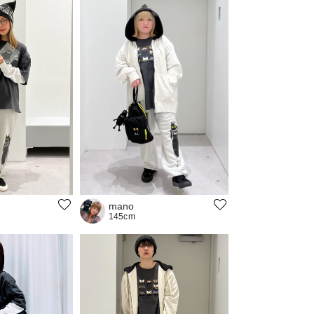
mano
145cm