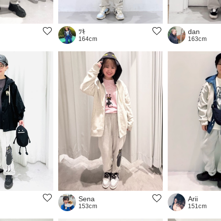
ﾂｷ
dan
164cm
163cm
Sena
Arii
153cm
151cm