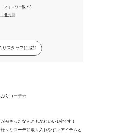
m フォロワー数：8
ット北九州
入りスタッフに追加
かぶりコーデ☆
が被さったなんともかわいい1枚です！
で様々なコーデに取り入れやすいアイテムと