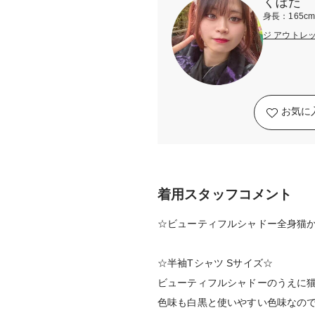
くぼた
身長：165c
ジ アウトレ
お気に
着用スタッフコメント
☆ビューティフルシャドー全身猫
☆半袖Tシャツ Sサイズ☆
ビューティフルシャドーのうえに猫
色味も白黒と使いやすい色味なの