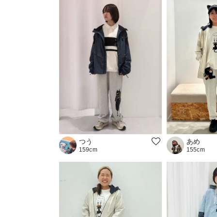
つう
あめ
159cm
155cm