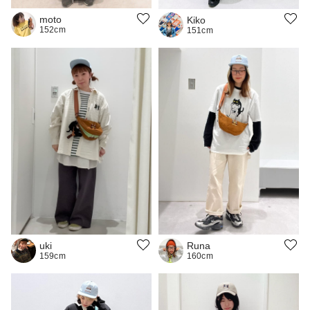
moto
Kiko
152cm
151cm
Runa
uki
160cm
159cm