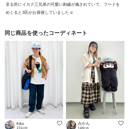
至る所にイカク三兄弟の可愛い刺繍が施されていて、フードを
めくると3匹がお昼寝していました☺︎
同じ商品を使ったコーディネート
みかん
Kiko
151cm
148cm