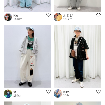
ふじぴ
Kie
154cm
165cm
Kiko
ﾂｷ
151cm
164cm