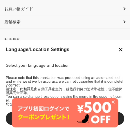
お買い物ガイド
店舗検索
利用規約
Language/Location Settings
プライバシーポリシー
特定商取引法に基づく表示
Select your language and location
会社概要
Please note that this translation was produced using an automated tool,
and while we strive for accuracy, we cannot guarantee that it is completel
y correct.
請注意，此翻譯是由自動工具產生的，雖然我們努力追求準確性，但不能保
證其完全正確。
You can also change these options using the menu in the upper left corn
×
er.
您也可以使用左上角的選單來更改這些選項。
SAVE
© graniph inc.