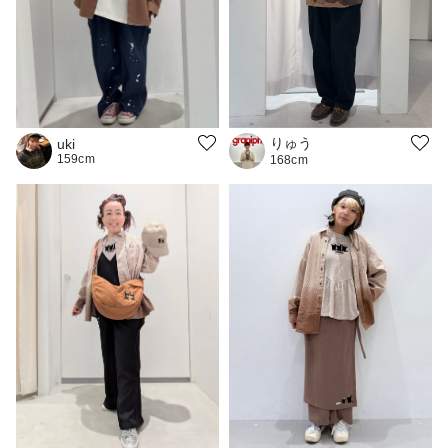
りゅう
uki
159cm
168cm