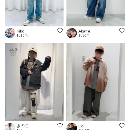
Kiko
Akane
151cm
153cm
きのこ
uki