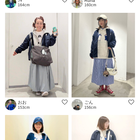
Runa
ﾂｷ
160cm
164cm
おお
ごん
153cm
156cm