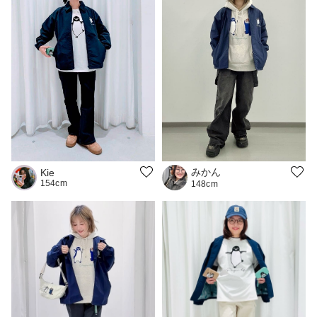
みかん
Kie
154cm
148cm