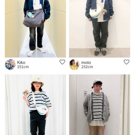
Kiko
moto
151cm
152cm