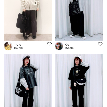
Kie
moto
154cm
152cm