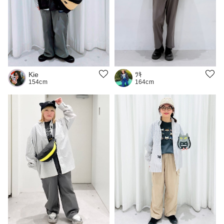
Kie
ﾂｷ
154cm
164cm