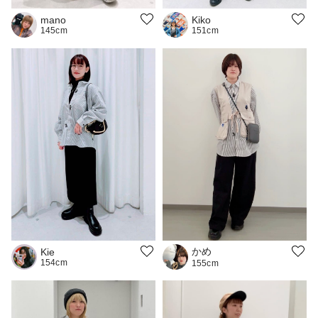
Kiko
mano
151cm
145cm
かめ
Kie
154cm
155cm