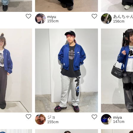
あんちゃ
miyu
155cm
156cm
ジョ
miya
147cm
155cm