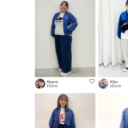
Kiko
Akane
151cm
153cm