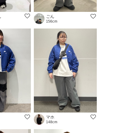
ん
ごん
156cm
マホ
148cm