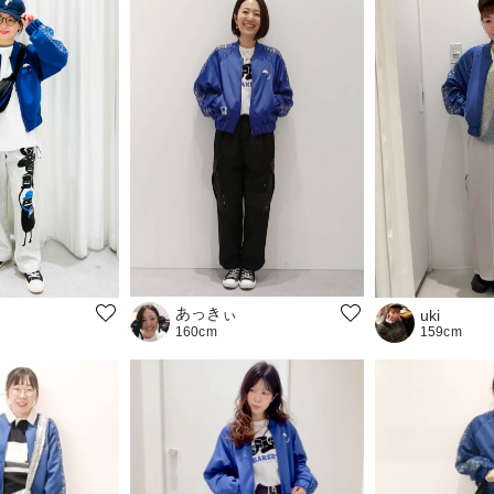
あっきぃ
uki
159cm
160cm