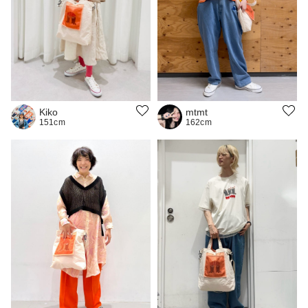
Kiko
mtmt
151cm
162cm