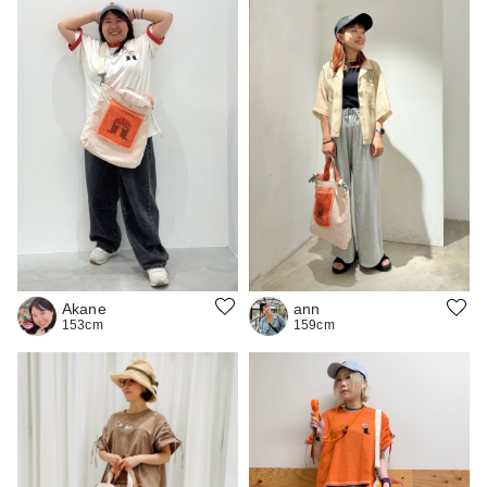
Akane
ann
153cm
159cm