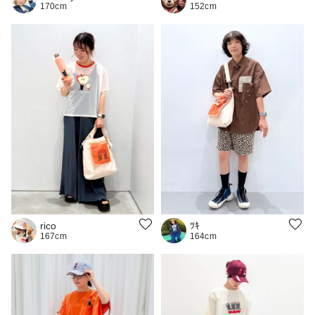
152cm
170cm
rico
ﾂｷ
167cm
164cm