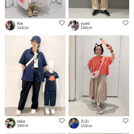
yumi
Kie
160cm
154cm
おお
taka
160cm
153cm