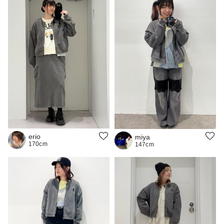
erio
miya
170cm
147cm