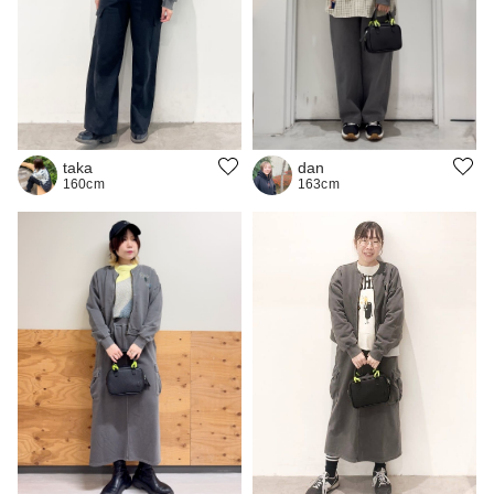
taka
dan
160cm
163cm