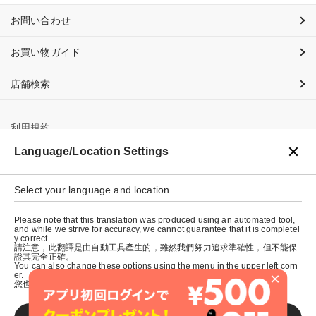
お問い合わせ
お買い物ガイド
店舗検索
利用規約
Language/Location Settings
プライバシーポリシー
Select your language and location
特定商取引法に基づく表示
Please note that this translation was produced using an automated tool,
会社概要
and while we strive for accuracy, we cannot guarantee that it is completel
y correct.
請注意，此翻譯是由自動工具產生的，雖然我們努力追求準確性，但不能保
證其完全正確。
You can also change these options using the menu in the upper left corn
×
er.
您也可以使用左上角的選單來更改這些選項。