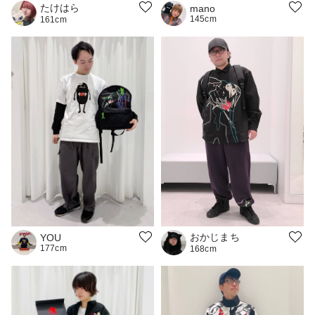
たけはら
mano
145cm
161cm
おかじまち
YOU
177cm
168cm