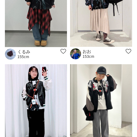
おお
くるみ
153cm
155cm