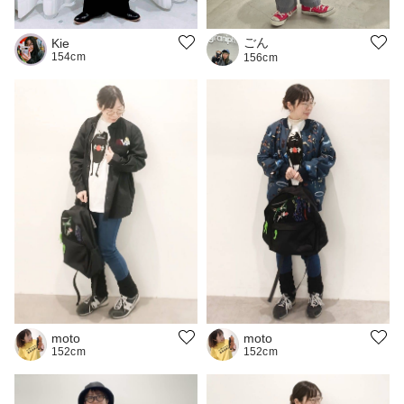
ごん
Kie
154cm
156cm
moto
moto
152cm
152cm