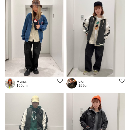
Runa
uki
160cm
159cm