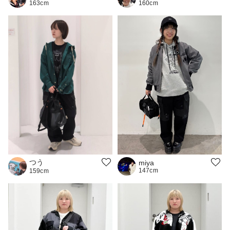
160cm
163cm
つう
miya
147cm
159cm