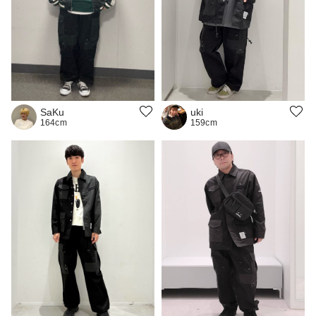
uki
SaKu
159cm
164cm