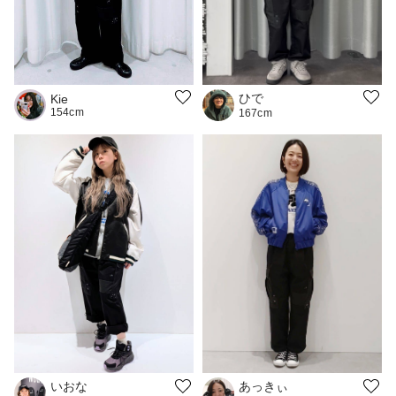
ひで
Kie
154cm
167cm
あっきぃ
いおな