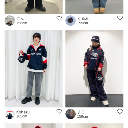
くるみ
ごん
155cm
156cm
まこ
Koharu
165cm
159cm