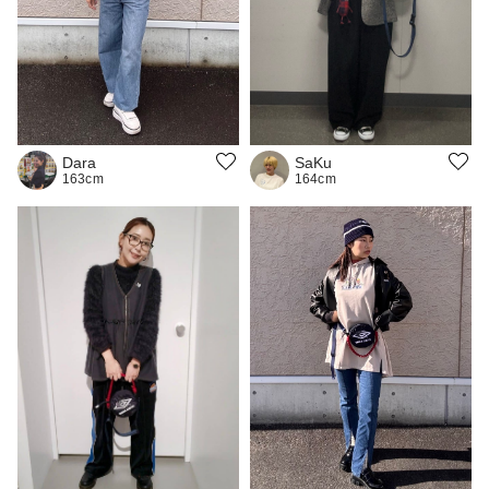
Dara
SaKu
163cm
164cm