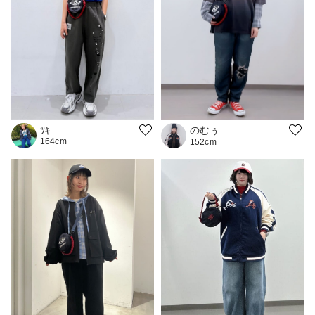
のむぅ
ﾂｷ
164cm
152cm