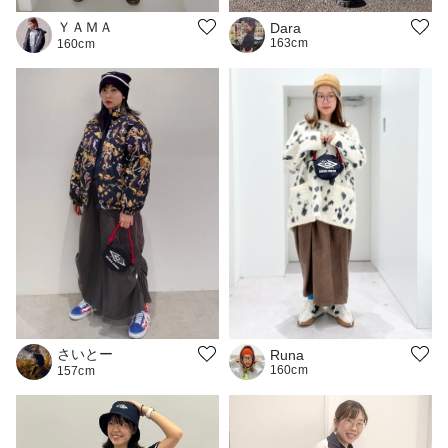
ＹＡＭＡ
Dara
163cm
160cm
さいとー
Runa
160cm
157cm