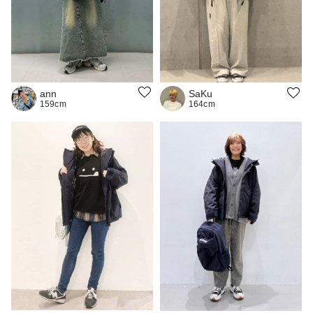
ann
SaKu
159cm
164cm