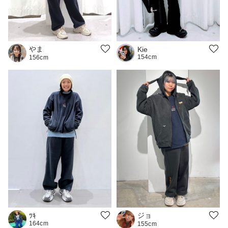
やま
Kie
154cm
156cm
ジョ
ﾂｷ
164cm
155cm