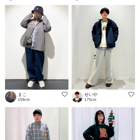
まこ
せいや
159cm
175cm