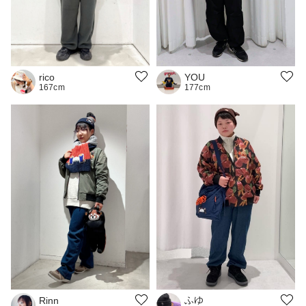
YOU
rico
177cm
167cm
ふゆ
Rinn