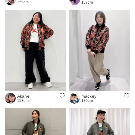
159cm
157cm
mackey
Akane
170cm
153cm