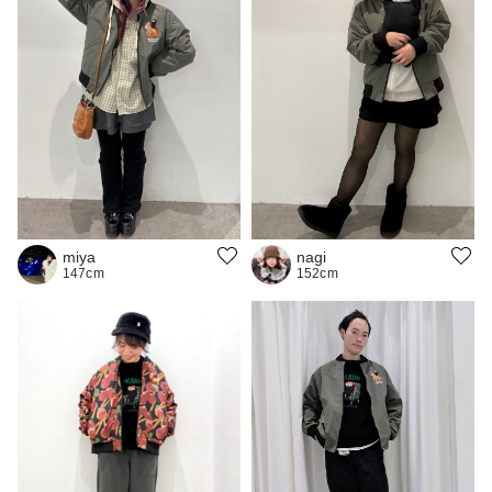
miya
nagi
147cm
152cm