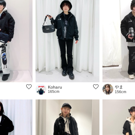
やま
Koharu
165cm
156cm