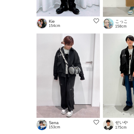
こっこ
Kie
154cm
158cm
せいや
Sena
153cm
175cm