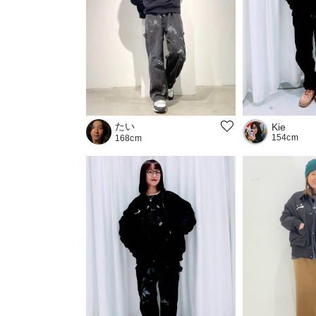
たい
Kie
154cm
168cm