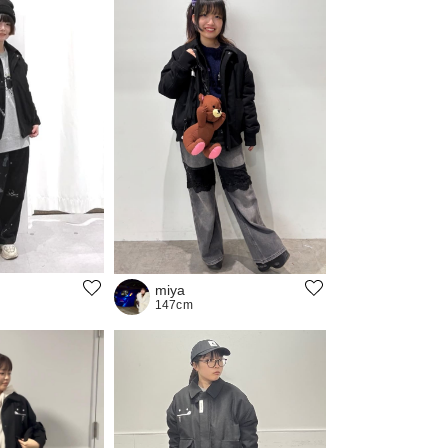
miya
147cm