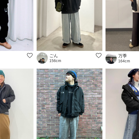
ごん
万季
156cm
164cm