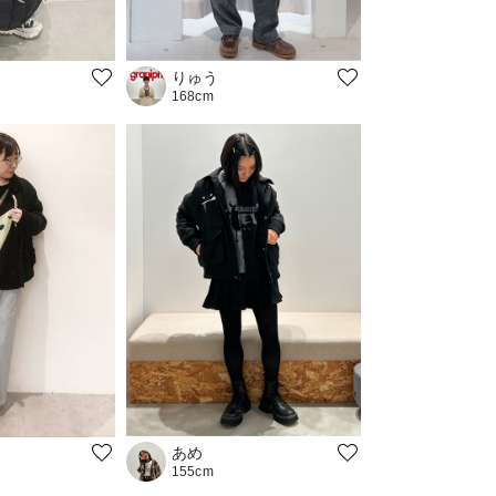
りゅう
168cm
あめ
155cm