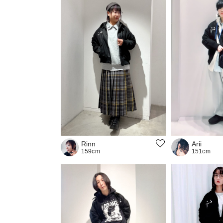
Rinn
Arii
159cm
151cm