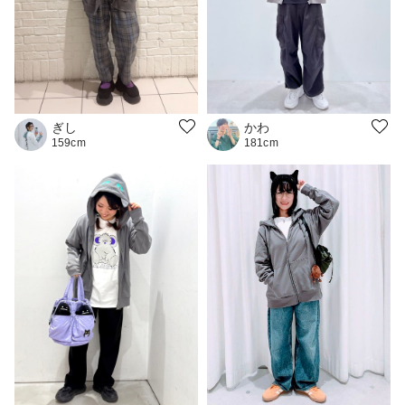
ぎし
かわ
159cm
181cm