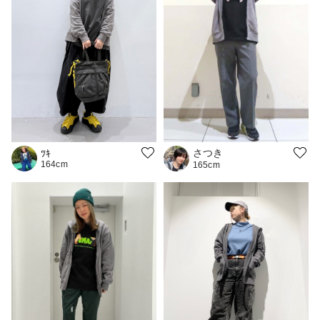
さつき
ﾂｷ
164cm
165cm