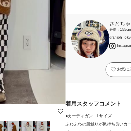
さとちゃ
身長：155c
graniph Toky
Instagr
お気に
着用スタッフコメント
●カーディガン Lサイズ
ふわふわの肌触りが気持ち良いカ