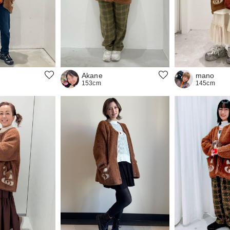
mano
Akane
145cm
153cm