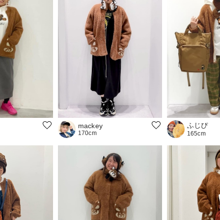
ふじぴ
mackey
170cm
165cm