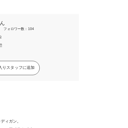
ん
m フォロワー数：104
o
am
入りスタッフに追加
ーディガン。