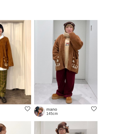
mano
145cm