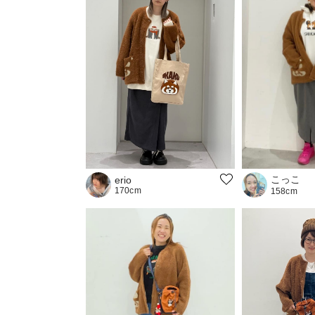
こっこ
erio
170cm
158cm