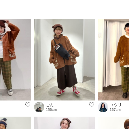
ごん
ユウリ
156cm
167cm