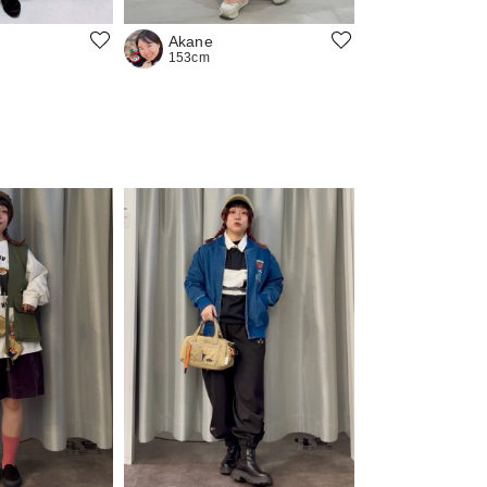
Akane
153cm