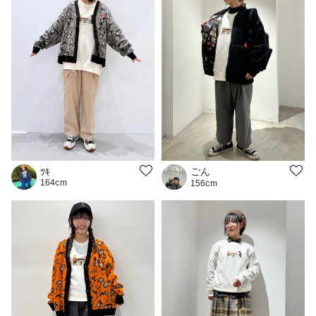
ごん
ﾂｷ
164cm
156cm