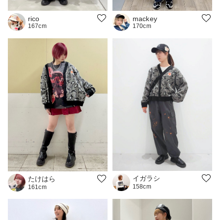
mackey
rico
170cm
167cm
イガラシ
たけはら
158cm
161cm