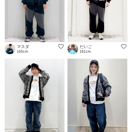
マスダ
だいご
165cm
181cm