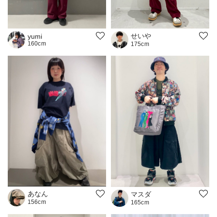
せいや
yumi
160cm
175cm
あなん
マスダ
156cm
165cm