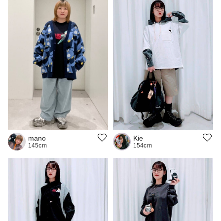
Kie
mano
154cm
145cm