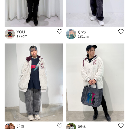
かわ
YOU
177cm
181cm
ジョ
taka