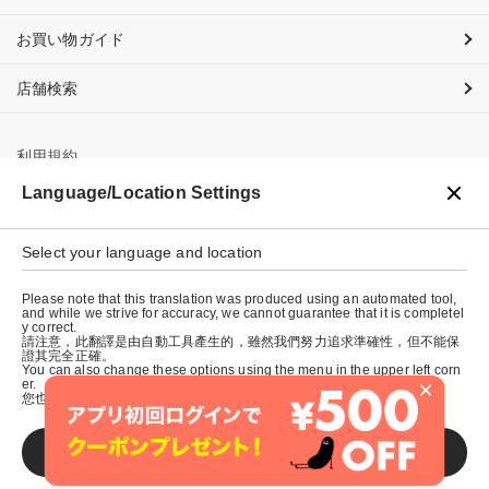
お買い物ガイド
店舗検索
利用規約
Language/Location Settings
プライバシーポリシー
Select your language and location
特定商取引法に基づく表示
Please note that this translation was produced using an automated tool,
会社概要
and while we strive for accuracy, we cannot guarantee that it is completel
y correct.
請注意，此翻譯是由自動工具產生的，雖然我們努力追求準確性，但不能保
證其完全正確。
You can also change these options using the menu in the upper left corn
×
er.
您也可以使用左上角的選單來更改這些選項。
SAVE
© graniph inc.