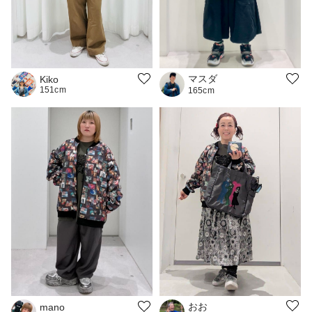
マスダ
Kiko
151cm
165cm
おお
mano