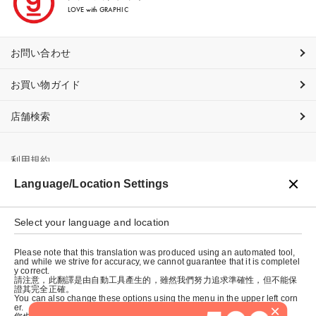
LOVE with GRAPHIC
お問い合わせ
お買い物ガイド
店舗検索
利用規約
Language/Location Settings
プライバシーポリシー
特定商取引法に基づく表示
Select your language and location
会社概要
Please note that this translation was produced using an automated tool,
and while we strive for accuracy, we cannot guarantee that it is completel
y correct.
請注意，此翻譯是由自動工具產生的，雖然我們努力追求準確性，但不能保
證其完全正確。
You can also change these options using the menu in the upper left corn
×
er.