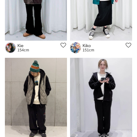
Kiko
Kie
151cm
154cm