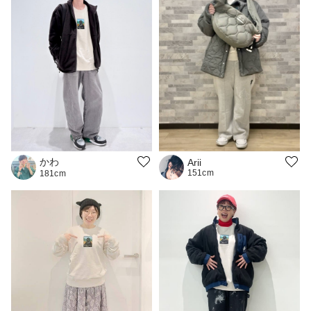
かわ
Arii
151cm
181cm