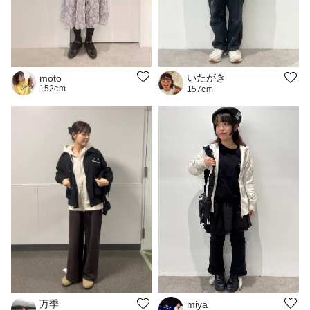
いたがき
moto
152cm
157cm
万季
miya