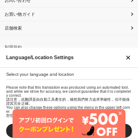
お問い合わせ
お買い物ガイド
店舗検索
利用規約
Language/Location Settings
プライバシーポリシー
Select your language and location
特定商取引法に基づく表示
Please note that this translation was produced using an automated tool,
会社概要
and while we strive for accuracy, we cannot guarantee that it is completel
y correct.
請注意，此翻譯是由自動工具產生的，雖然我們努力追求準確性，但不能保
證其完全正確。
You can also change these options using the menu in the upper left corn
×
er.
您也可以使用左上角的選單來更改這些選項。
SAVE
© graniph inc.