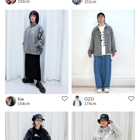
153cm
151cm
OZO
Kie
174cm
154cm