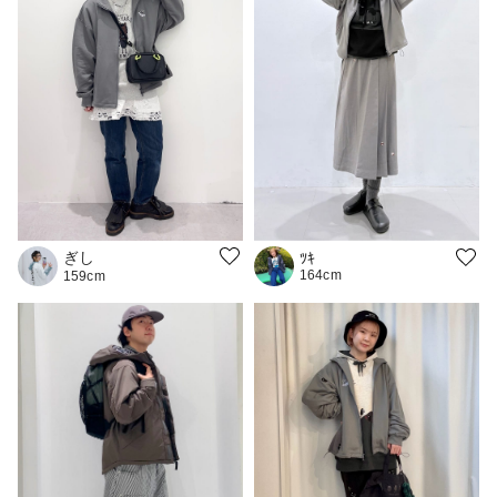
ぎし
ﾂｷ
164cm
159cm