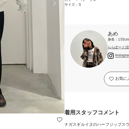
サイズ：S
あめ
身長：155c
ららぽーと沼
Instagr
お気に
着用スタッフコメント
ナガスギルイヌのハーフジップス