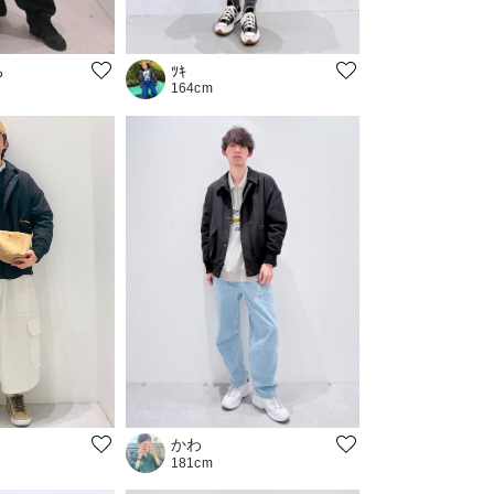
ち
ﾂｷ
164cm
かわ
181cm