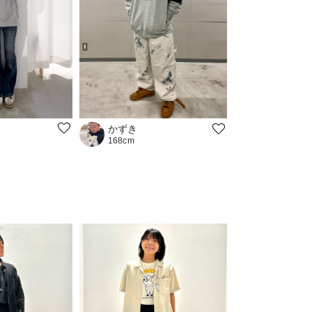
かずき
168cm