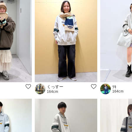
くっすー
ﾂｷ
164cm
164cm