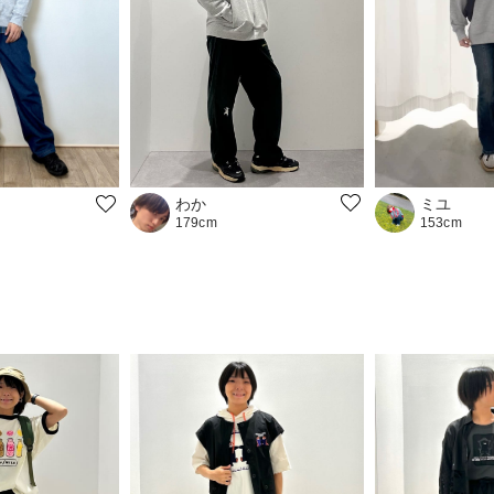
わか
ミユ
179cm
153cm