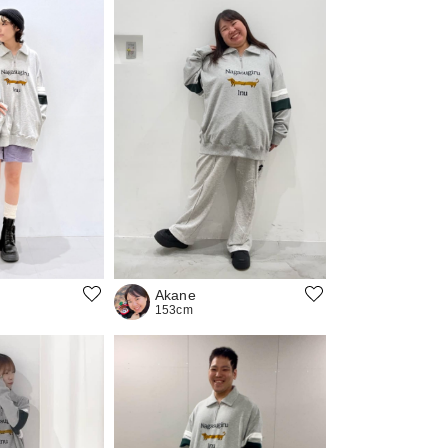
Akane
153cm