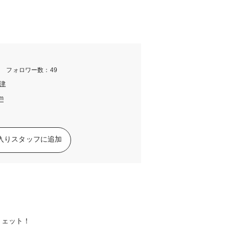
m フォロワー数：49
津
am
入りスタッフに追加
ウェット！