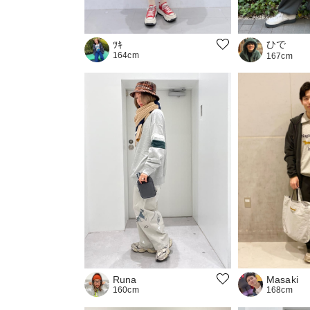
ひで
ﾂｷ
164cm
167cm
Masaki
Runa
168cm
160cm