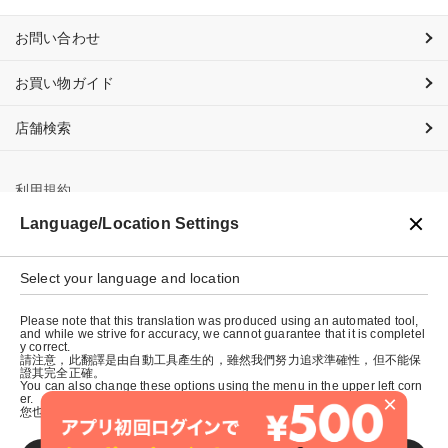
お問い合わせ
お買い物ガイド
店舗検索
利用規約
Language/Location Settings
プライバシーポリシー
Select your language and location
特定商取引法に基づく表示
Please note that this translation was produced using an automated tool,
会社概要
and while we strive for accuracy, we cannot guarantee that it is completel
y correct.
請注意，此翻譯是由自動工具產生的，雖然我們努力追求準確性，但不能保
證其完全正確。
You can also change these options using the menu in the upper left corn
×
er.
您也可以使用左上角的選單來更改這些選項。