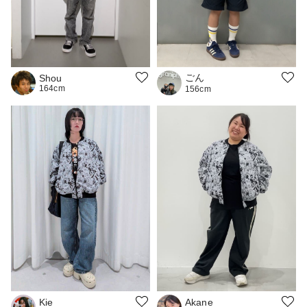
ごん
Shou
164cm
156cm
Akane
Kie