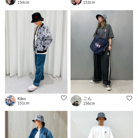
153cm
154cm
ごん
Kiko
151cm
156cm