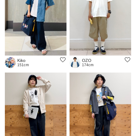
Kiko
OZO
151cm
174cm