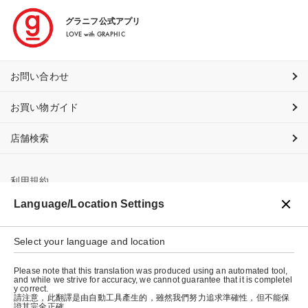
グラニフ公式アプリ
LOVE with GRAPHIC
お問い合わせ
お買い物ガイド
店舗検索
利用規約
Language/Location Settings
プライバシーポリシー
特定商取引法に基づく表示
Select your language and location
会社概要
Please note that this translation was produced using an automated tool,
and while we strive for accuracy, we cannot guarantee that it is completel
y correct.
請注意，此翻譯是由自動工具產生的，雖然我們努力追求準確性，但不能保
證其完全正確。