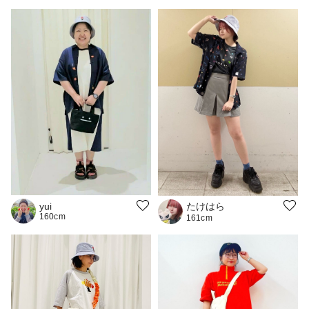
たけはら
yui
160cm
161cm