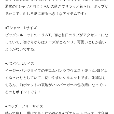
通常のTシャツと同じくらいの薄さでサラッと着られ、ポップな
見た目で、むしろ夏に着るべき！なアイテムです♪
●Tシャツ…Lサイズ
ビッグシルエットのトリムT。襟と袖口のリブがアクセントにな
っていて、襟ぐりからはチーズがとろ〜り。可愛いとしか言い
ようがないですね。
●パンツ…Lサイズ
イージーパンツタイプのデニムパンツでウエスト楽ちん♪ほどよ
くゆったりとしていて、使いやすいシルエットです。刺繍はも
ちろん、前ポケットの裏地がハンバーガーの包み紙になってい
るのもポイントです！
●バッグ…フリーサイズ
持って良し、掛けて良しな2WAYタイプのトートバッグ。大容量