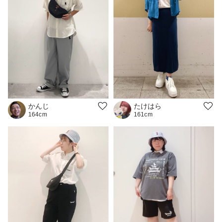
かんじ
たけはら
164cm
161cm