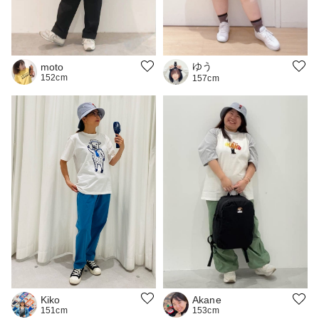
ゆう
moto
152cm
157cm
Kiko
Akane
151cm
153cm