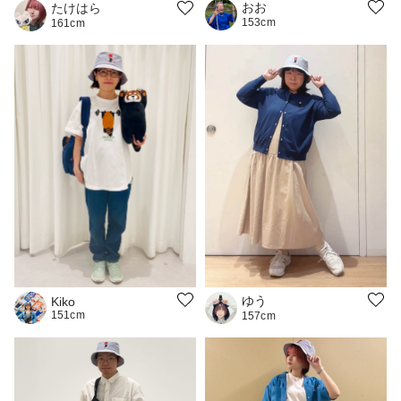
おお
たけはら
153cm
161cm
ゆう
Kiko
151cm
157cm