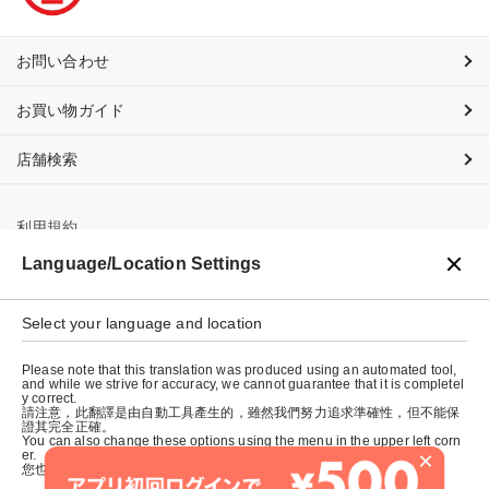
お問い合わせ
お買い物ガイド
店舗検索
利用規約
Language/Location Settings
プライバシーポリシー
特定商取引法に基づく表示
Select your language and location
会社概要
Please note that this translation was produced using an automated tool,
and while we strive for accuracy, we cannot guarantee that it is completel
y correct.
請注意，此翻譯是由自動工具產生的，雖然我們努力追求準確性，但不能保
證其完全正確。
You can also change these options using the menu in the upper left corn
×
er.
您也可以使用左上角的選單來更改這些選項。