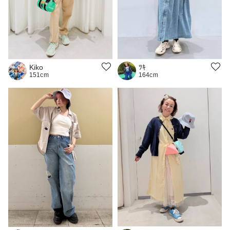
Kiko
ﾂｷ
151cm
164cm