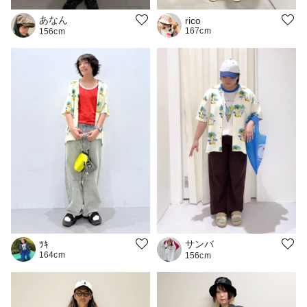
あなん
rico
167cm
156cm
サンバ
ﾂｷ
164cm
156cm