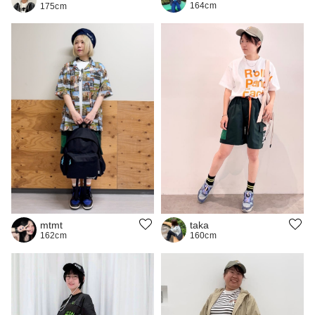
164cm
175cm
mtmt
taka
162cm
160cm