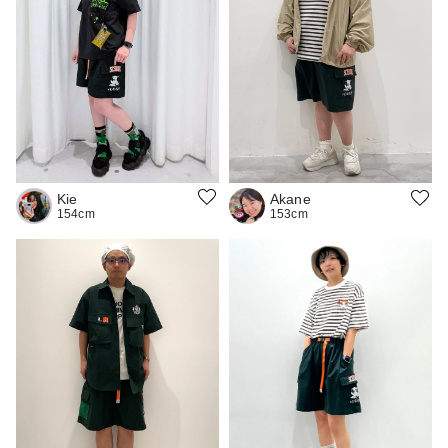
Kie
Akane
154cm
153cm