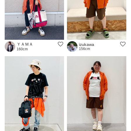
ＹＡＭＡ
izukawa
156cm
160cm