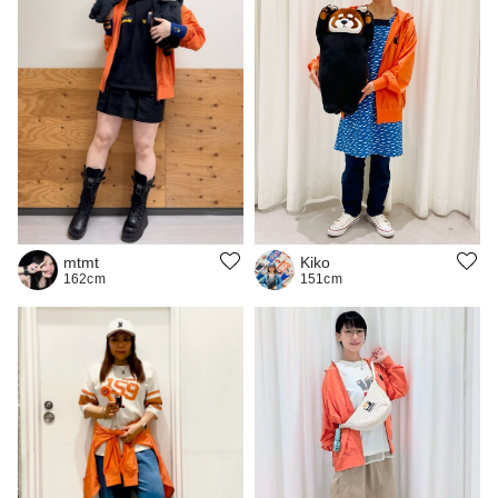
Kiko
mtmt
151cm
162cm