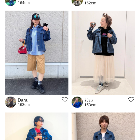
164cm
152cm
おお
Dara
163cm
153cm