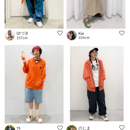
ゆづき
Kie
154cm
157cm
のじま
ﾂｷ