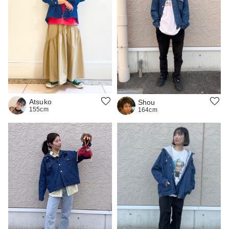
Atsuko
Shou
155cm
164cm