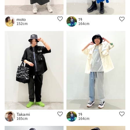
moto
ﾂｷ
152cm
164cm
Takami
ﾂｷ
165cm
164cm