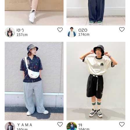
ゆう
OZO
174cm
157cm
ＹＡＭＡ
ﾂｷ
164cm
160cm