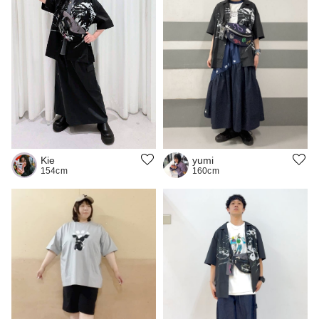
Kie
yumi
154cm
160cm