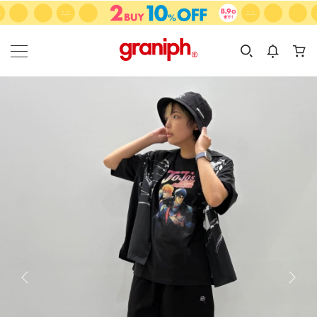
カテゴリーから探す
カテゴリ
サイズ
EN
MEN
KIDS