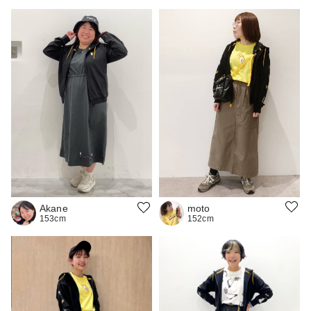
moto
Akane
152cm
153cm