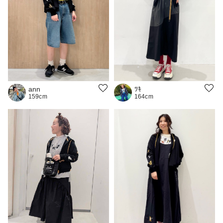
ann
ﾂｷ
159cm
164cm