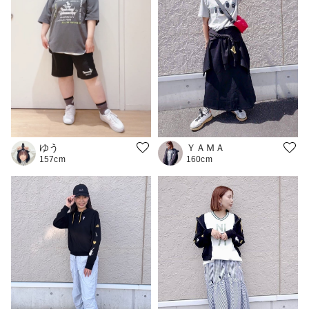
ゆう
ＹＡＭＡ
157cm
160cm