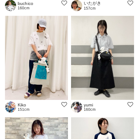
いたがき
buchico
160cm
157cm
Kiko
yumi
151cm
160cm