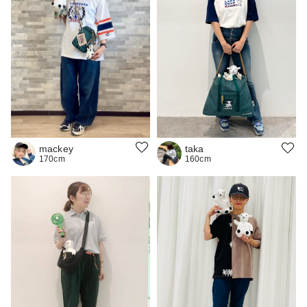
mackey
taka
170cm
160cm