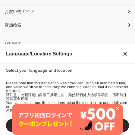
お買い物ガイド
店舗検索
利用規約
Language/Location Settings
プライバシーポリシー
Select your language and location
特定商取引法に基づく表示
Please note that this translation was produced using an automated tool,
会社概要
and while we strive for accuracy, we cannot guarantee that it is completel
y correct.
請注意，此翻譯是由自動工具產生的，雖然我們努力追求準確性，但不能保
證其完全正確。
You can also change these options using the menu in the upper left corn
×
er.
您也可以使用左上角的選單來更改這些選項。
SAVE
© graniph inc.