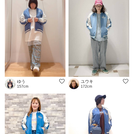
ユウキ
ゆう
172cm
157cm