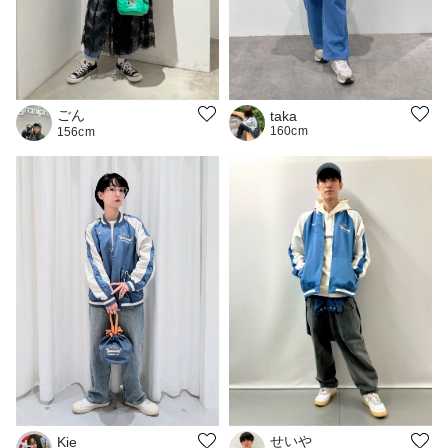
ごん
taka
160cm
156cm
せいや
Kie