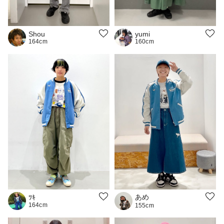
Shou
yumi
164cm
160cm
あめ
ﾂｷ
164cm
155cm