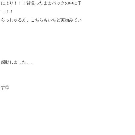
なにより！！！背負ったままバックの中に干
す！！！
てらっしゃる方、こちらもいちど実物みてい
♬
ら感動しました。。
です◎