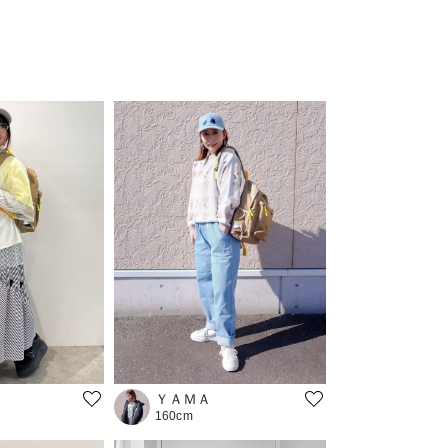
ＹＡＭＡ
160cm