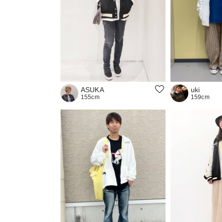
ASUKA
uki
155cm
159cm