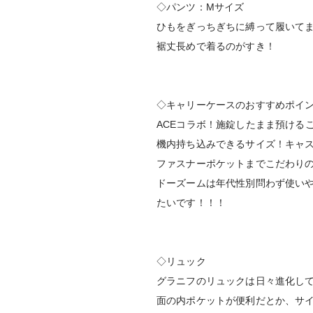
◇パンツ：Mサイズ
ひもをぎっちぎちに縛って履いて
裾丈長めで着るのがすき！
◇キャリーケースのおすすめポイ
ACEコラボ！施錠したまま預けるこ
機内持ち込みできるサイズ！キャス
ファスナーポケットまでこだわり
ドーズームは年代性別問わず使い
たいです！！！
◇リュック
グラニフのリュックは日々進化し
面の内ポケットが便利だとか、サ