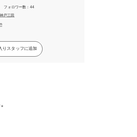
m フォロワー数：44
神戸三田
am
入りスタッフに追加
︎
♬