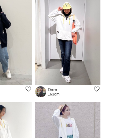
Dara
163cm