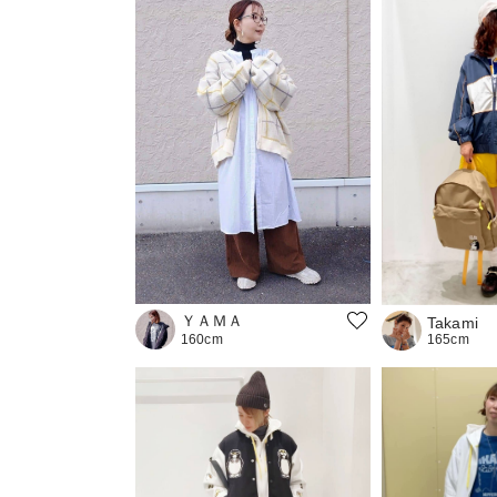
ＹＡＭＡ
Takami
165cm
160cm