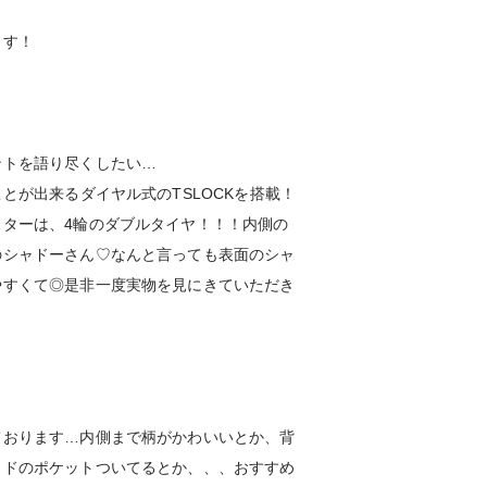
ます！
ントを語り尽くしたい…
とが出来るダイヤル式のTSLOCKを搭載！
ターは、4輪のダブルタイヤ！！！内側の
のシャドーさん♡なんと言っても表面のシャ
やすくて◎是非一度実物を見にきていただき
ております…内側まで柄がかわいいとか、背
イドのポケットついてるとか、、、おすすめ