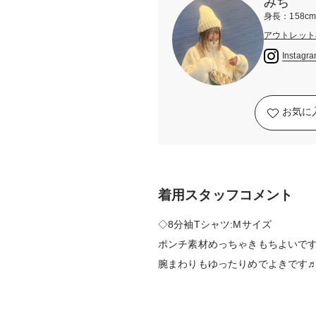
みち
身長：158c
アウトレット
Instagr
お気に
着用スタッフコメント
◇8分袖Tシャツ:Mサイズ
ポンチ素材めっちゃきもちよいです⭐
腕まわりもゆったりめでよきです