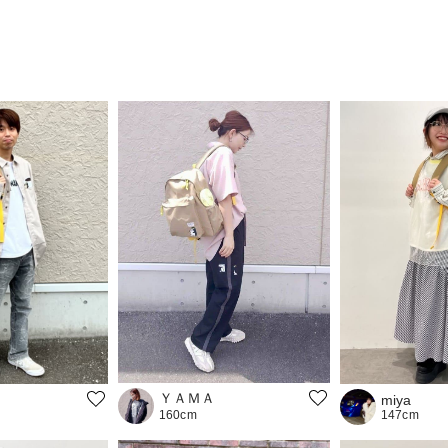
ＹＡＭＡ
miya
147cm
160cm