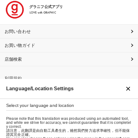
グラニフ公式アプリ
LOVE with GRAPHIC
お問い合わせ
お買い物ガイド
店舗検索
利用規約
Language/Location Settings
プライバシーポリシー
Select your language and location
特定商取引法に基づく表示
Please note that this translation was produced using an automated tool,
会社概要
and while we strive for accuracy, we cannot guarantee that it is completel
y correct.
請注意，此翻譯是由自動工具產生的，雖然我們努力追求準確性，但不能保
證其完全正確。