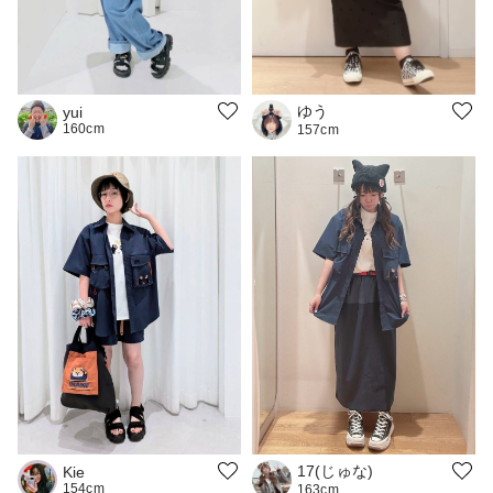
ゆう
yui
160cm
157cm
17(じゅな)
Kie
154cm
163cm