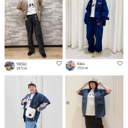
Kiko
YASU
151cm
167cm