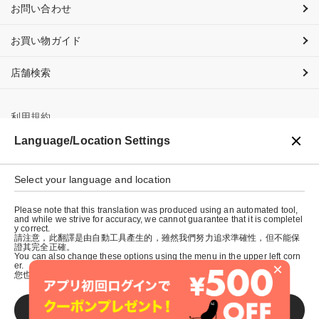
お問い合わせ
お買い物ガイド
店舗検索
利用規約
Language/Location Settings
プライバシーポリシー
Select your language and location
特定商取引法に基づく表示
Please note that this translation was produced using an automated tool,
会社概要
and while we strive for accuracy, we cannot guarantee that it is completel
y correct.
請注意，此翻譯是由自動工具產生的，雖然我們努力追求準確性，但不能保
證其完全正確。
You can also change these options using the menu in the upper left corn
×
er.
您也可以使用左上角的選單來更改這些選項。
SAVE
© graniph inc.