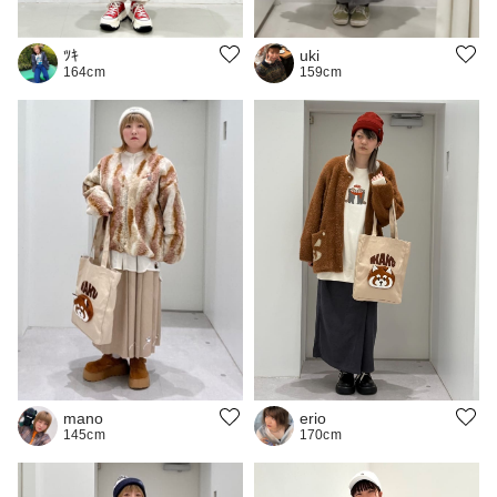
ﾂｷ
uki
164cm
159cm
erio
mano
170cm
145cm