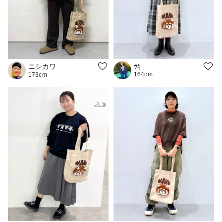
ニシカワ
ﾂｷ
164cm
173cm