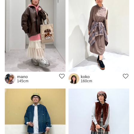
mano
koko
145cm
160cm