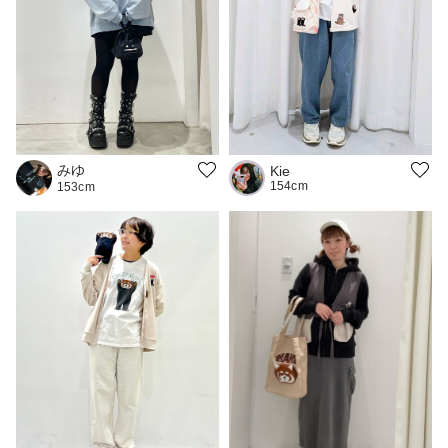
みゆ
Kie
154cm
153cm