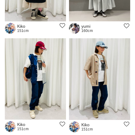
Kiko
yumi
151cm
160cm
Kiko
Kiko
151cm
151cm