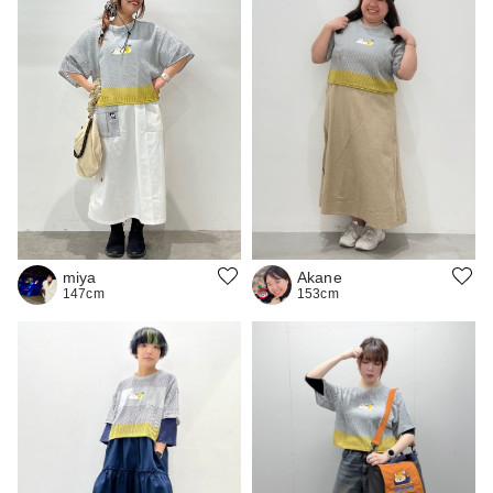
Akane
miya
153cm
147cm