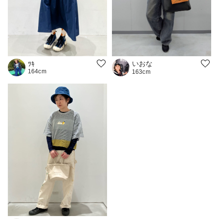
いおな
ﾂｷ
164cm
163cm