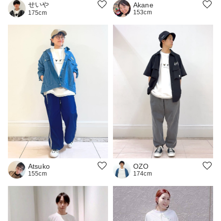
せいや
Akane
153cm
175cm
OZO
Atsuko
174cm
155cm