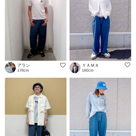
ＹＡＭＡ
アラン
160cm
178cm