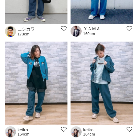
ＹＡＭＡ
ニシカワ
160cm
173cm
keiko
keiko
164cm
164cm