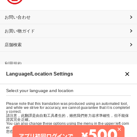
お問い合わせ
お買い物ガイド
店舗検索
利用規約
Language/Location Settings
プライバシーポリシー
特定商取引法に基づく表示
Select your language and location
会社概要
Please note that this translation was produced using an automated tool,
and while we strive for accuracy, we cannot guarantee that it is completel
y correct.
請注意，此翻譯是由自動工具產生的，雖然我們努力追求準確性，但不能保
證其完全正確。
You can also change these options using the menu in the upper left corn
×
er.
您也可以使用左上角的選單來更改這些選項。