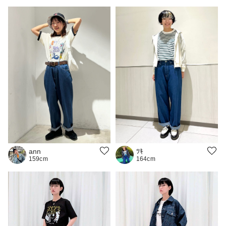
ﾂｷ
ann
164cm
159cm