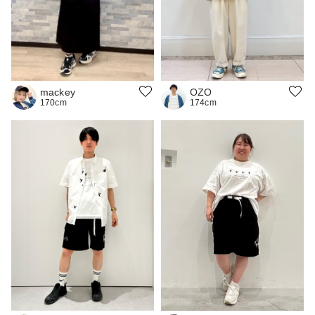
OZO
mackey
174cm
170cm