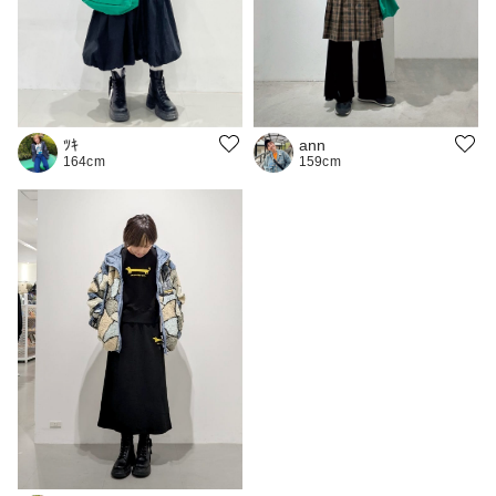
ﾂｷ
ann
164cm
159cm