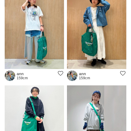
ann
ann
159cm
159cm