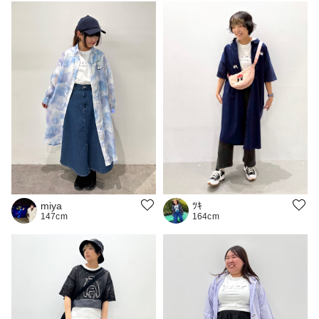
miya
ﾂｷ
147cm
164cm