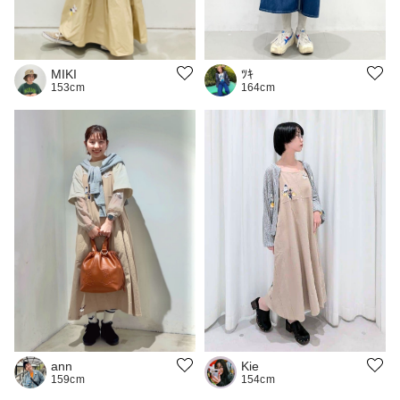
ﾂｷ
MIKI
164cm
153cm
Kie
ann
154cm
159cm