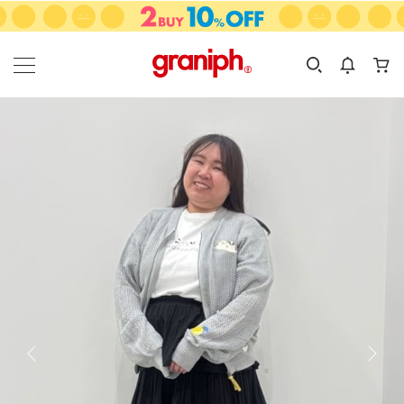
カテゴリーから探す
カテゴリ
サイズ
EN
MEN
KIDS