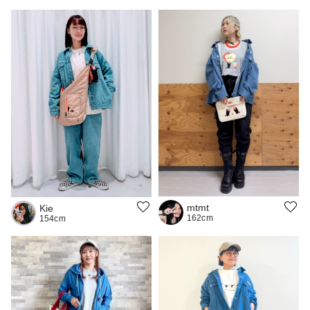
mtmt
Kie
162cm
154cm