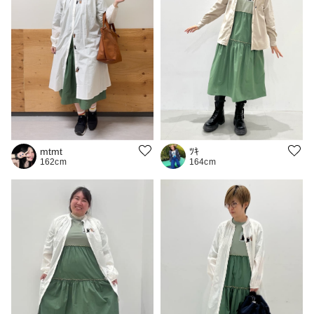
mtmt
ﾂｷ
162cm
164cm