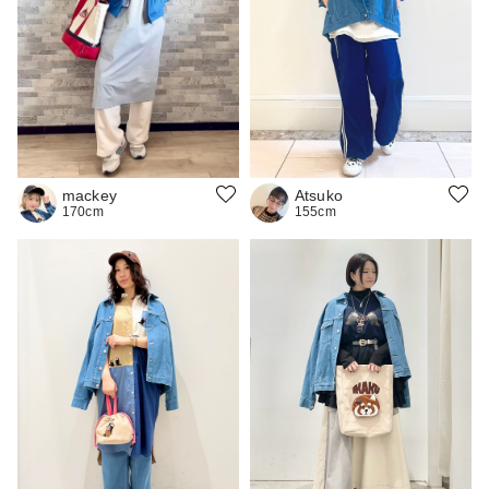
mackey
Atsuko
170cm
155cm