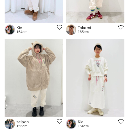
Takami
Kie
165cm
154cm
seipon
Kie
156cm
154cm