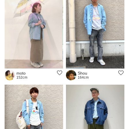
moto
Shou
152cm
164cm