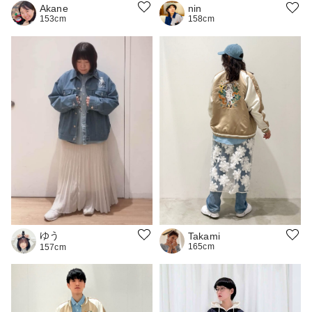
Akane
nin
153cm
158cm
ゆう
Takami
165cm
157cm