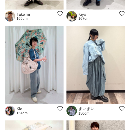
Takami
Kiyo
165cm
167cm
まいまい
Kie
154cm
150cm