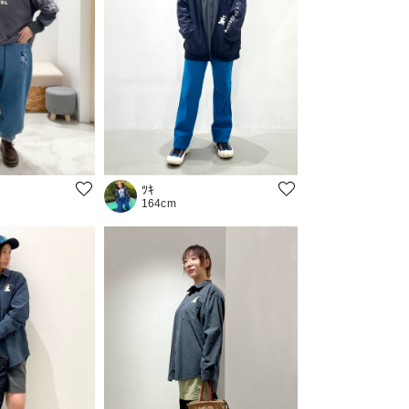
ﾂｷ
164cm