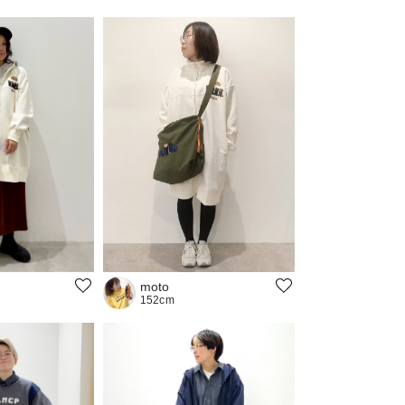
moto
152cm