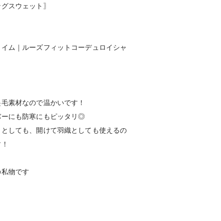
ングスウェット〗
タイム｜ルーズフィットコーデュロイシャ
起毛素材なので温かいです！
バーにも防寒にもピッタリ◎
トとしても、開けて羽織としても使えるの
す！
の私物です