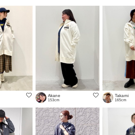
Takami
Akane
165cm
153cm