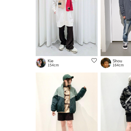
Kie
Shou
154cm
164cm