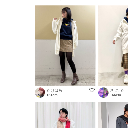
たけはら
さ こ た
161cm
166cm