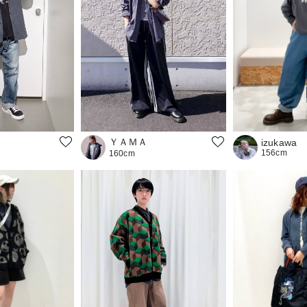
ＹＡＭＡ
izukawa
156cm
160cm