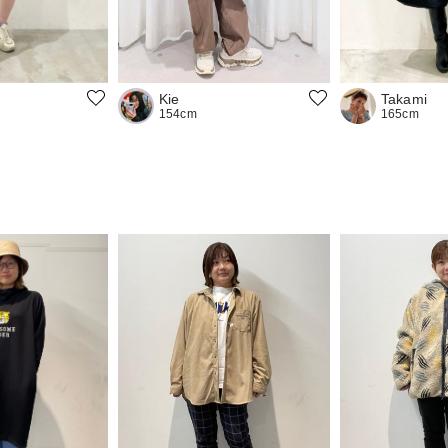
Kie
Takami
154cm
165cm