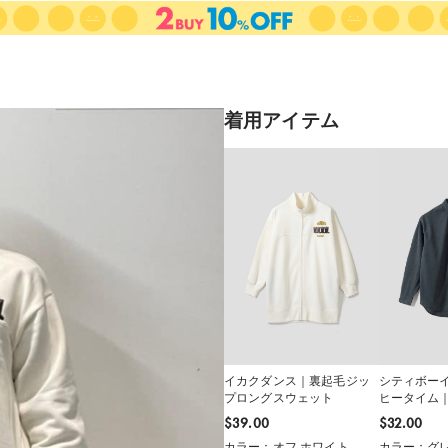
着用アイテム
イカクダンス｜裏起毛ジッ
シティボー
プロングスウェット
ヒータイム
トコーデュ
$‌39.00
$‌32.00
カラー：オフ ホワイト
カラー：グ