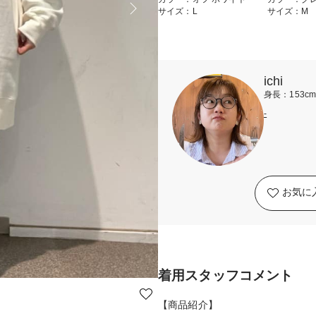
サイズ：L
サイズ：M
ichi
身長：153c
-
お気に
着用スタッフコメント
【商品紹介】