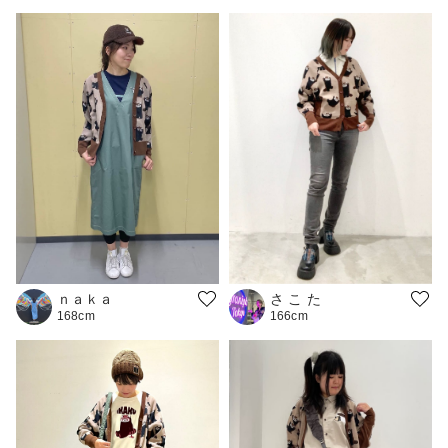
ｎａｋａ
さ こ た
168cm
166cm