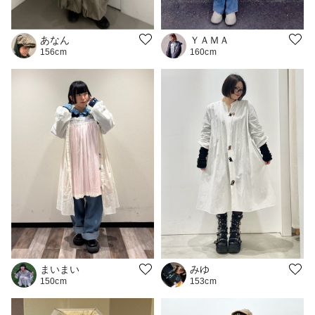
あなん
ＹＡＭＡ
156cm
160cm
まいまい
みゆ
150cm
153cm