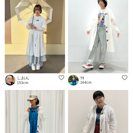
しおん
ﾂｷ
164cm
153cm