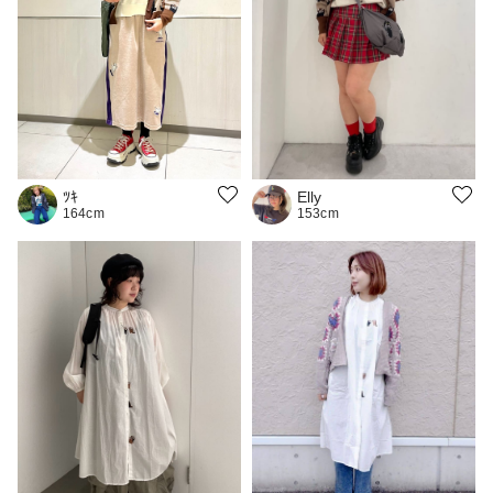
Elly
ﾂｷ
153cm
164cm