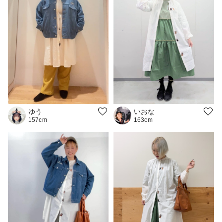
ゆう
いおな
157cm
163cm