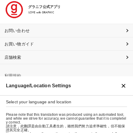
グラニフ公式アプリ
LOVE with GRAPHIC
お問い合わせ
お買い物ガイド
店舗検索
利用規約
Language/Location Settings
プライバシーポリシー
特定商取引法に基づく表示
Select your language and location
会社概要
Please note that this translation was produced using an automated tool,
and while we strive for accuracy, we cannot guarantee that it is completel
y correct.
請注意，此翻譯是由自動工具產生的，雖然我們努力追求準確性，但不能保
證其完全正確。