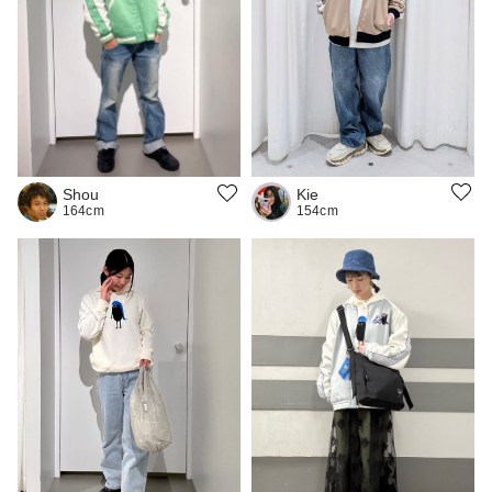
Kie
Shou
154cm
164cm