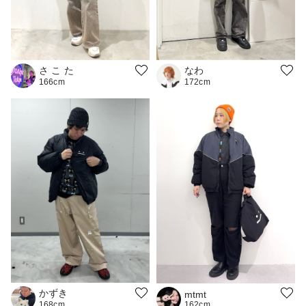
さ こ た
なわ
166cm
172cm
かずき
mtmt
162cm
168cm