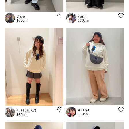
yumi
Dara
160cm
163cm
17(じゅな)
Akane
153cm
163cm