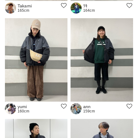
Takami
ﾂｷ
165cm
164cm
ann
yumi
159cm
160cm