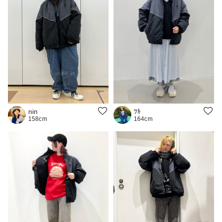
ﾂｷ
nin
164cm
158cm