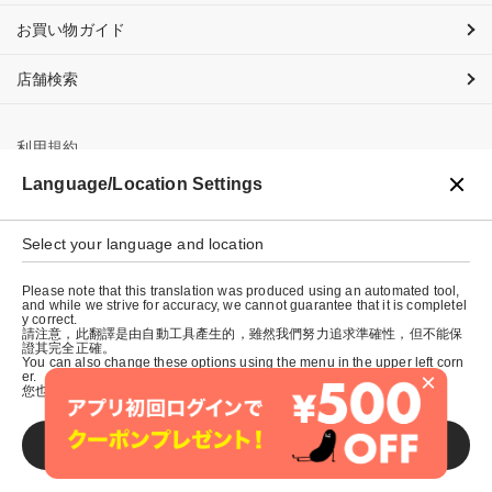
お買い物ガイド
店舗検索
利用規約
Language/Location Settings
プライバシーポリシー
特定商取引法に基づく表示
Select your language and location
会社概要
Please note that this translation was produced using an automated tool,
and while we strive for accuracy, we cannot guarantee that it is completel
y correct.
請注意，此翻譯是由自動工具產生的，雖然我們努力追求準確性，但不能保
證其完全正確。
You can also change these options using the menu in the upper left corn
×
er.
您也可以使用左上角的選單來更改這些選項。
SAVE
© graniph inc.