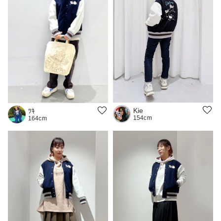
Kie
ﾂｷ
154cm
164cm