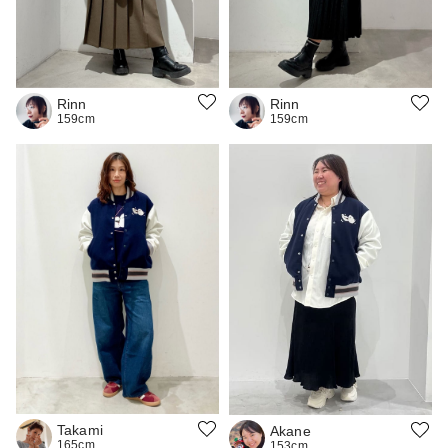
Rinn
Rinn
159cm
159cm
Takami
Akane
165cm
153cm