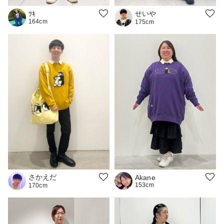
せいや
ﾂｷ
164cm
175cm
さかえだ
Akane
153cm
170cm