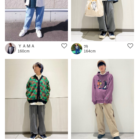
ＹＡＭＡ
ﾂｷ
164cm
160cm