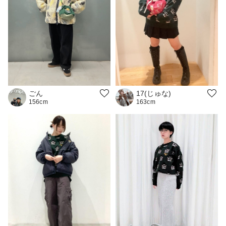
ごん
17(じゅな)
156cm
163cm