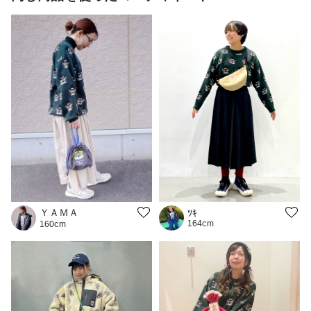
ＹＡＭＡ
ﾂｷ
164cm
160cm