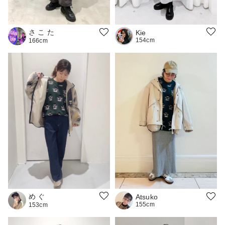
さ こ た
Kie
154cm
166cm
め ぐ
Atsuko
155cm
153cm