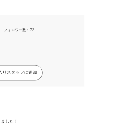
m フォロワー数：72
入りスタッフに追加
みました！