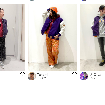
さ こ た
Takami
165cm
166cm