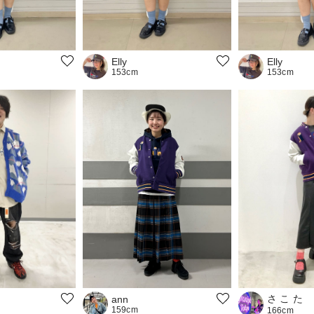
Elly
Elly
153cm
153cm
さ こ た
ann
159cm
166cm