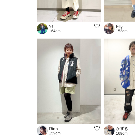
ﾂｷ
Elly
164cm
153cm
かずき
Rinn
159cm
168cm