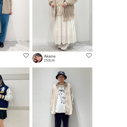
Akane
153cm