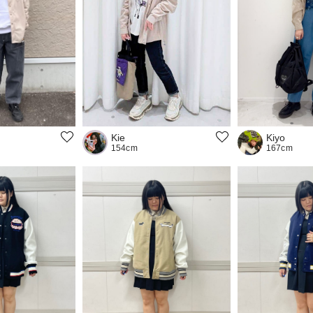
Kiyo
Kie
167cm
154cm