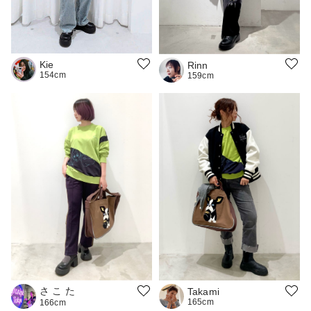
Kie
Rinn
154cm
159cm
さ こ た
Takami
165cm
166cm