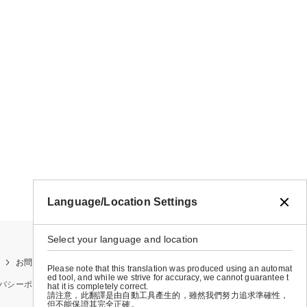
Language/Location Settings
Select your language and location
お問い合わせ
お買い物ガイド
店舗検索
Please note that this translation was produced using an automat
ed tool, and while we strive for accuracy, we cannot guarantee t
バシーポリシー
特定商取引法に基づく表示
会社概要
hat it is completely correct.
請注意，此翻譯是由自動工具產生的，雖然我們努力追求準確性，
但不能保證其完全正確。